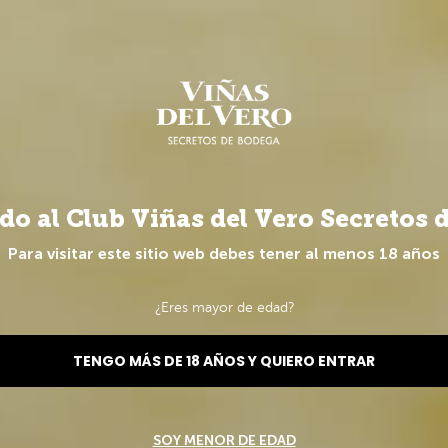
do al Club Viñas del Vero Secretos 
Para visitar este sitio web debes tener al menos 18 años
s
¿Eres mayor de edad?
go especial
TENGO MÁS DE 18 AÑOS Y QUIERO ENTRAR
SOY MENOR DE EDAD