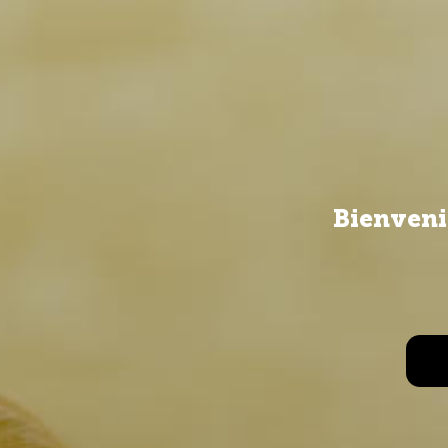
Bienveni
Ya nos conoce
Ahora queremos invitarte a al
Crear cuenta