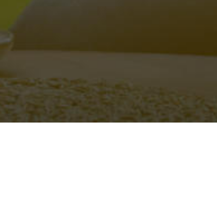
odega
es y
Invitaciones a eventos, catas y