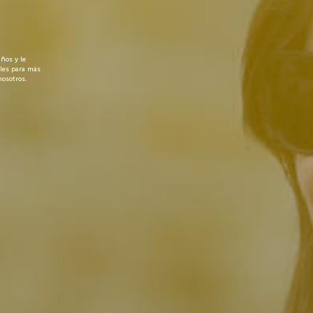
ños y le
les para más
nosotros.