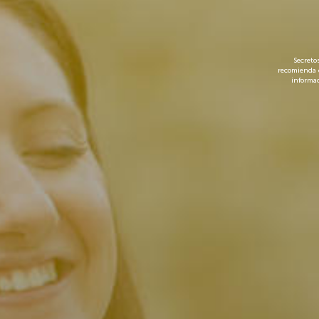
Iniciar sesión
Secreto
Crea tu cuenta 
recomienda 
informac
únete al club
Acepto la
política de privacidad.